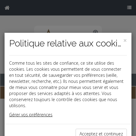
×
Politique relative aux cookies
Comme tous les sites de confiance, ce site utilise des
cookies. Les cookies vous permettent de vous connecter
en tout sécurité, de sauvegarder vos préférences (veille,
Base documentaire
newsletter, recherche, etc.). Ils nous permettent également
de mieux vous connaitre pour mieux vous servir et vous
Dépêches
proposer des services adaptés à vos attentes. Vous
conserverez toujours le contrôle des cookies que nous
utilisons.
j
a
b
Gérer vos préférences
Social
Date: 2025-10-02
MALADIE PENDANT LES CONGÉS PAYÉS : LE
Acceptez et continuez