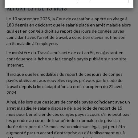
REPORT EST DE 15 MOIS
Le 10 septembre 2025, la Cour de cassation a opéré un virage à
180 degrés en décidant que le salarié placé en arrêt maladie alors
qu'il est en congé a droit au report des jours de congés payés
coïncidant avec l'arrêt de travail, à condition d'avoir notifié son
arrêt maladie à l'employeur.
Le ministère du Travail a pris acte de cet arrêt, en ajustant en
conséquence la fiche sur les congés payés publiée sur son site
Internet.
Il indique que les modalités du report de ces jours de congés
payés obéissent aux nouvelles règles prévues par le code du
travail depuis la loi d'adaptation au droit européen du 22 avril
2024.
Ainsi, dès lors que des jours de congés payés coïncident avec un
arrêt maladie, le salarié dispose de la période de report de 15
mois pour bénéficier de ces congés payés acquis s'il ne peut pas
les prendre au cours de leur période « normale » de prise. La
durée de report de 15 mois est un minimum légal, qui peut être
augmenté par un accord d'entreprise ou d'établissement ou, à