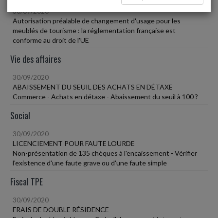
30/09/2020
Autorisation préalable de changement d'usage pour les
meublés de tourisme : la réglementation française est
conforme au droit de l'UE
Vie des affaires
30/09/2020
ABAISSEMENT DU SEUIL DES ACHATS EN DÉTAXE
Commerce - Achats en détaxe - Abaissement du seuil à 100 ?
Social
30/09/2020
LICENCIEMENT POUR FAUTE LOURDE
Non-présentation de 135 chèques à l'encaissement - Vérifier
l'existence d'une faute grave ou d'une faute simple
Fiscal TPE
30/09/2020
FRAIS DE DOUBLE RÉSIDENCE