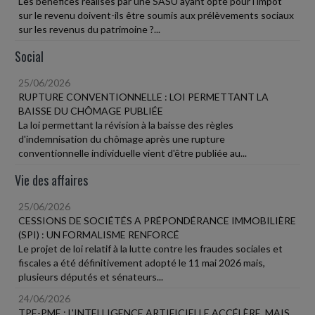
Les bénéfices réalisés par une SASU ayant opté pour l'impôt
sur le revenu doivent-ils être soumis aux prélèvements sociaux
sur les revenus du patrimoine ?...
Social
25/06/2026
RUPTURE CONVENTIONNELLE : LOI PERMETTANT LA
BAISSE DU CHÔMAGE PUBLIÉE
La loi permettant la révision à la baisse des règles
d'indemnisation du chômage après une rupture
conventionnelle individuelle vient d'être publiée au...
Vie des affaires
25/06/2026
CESSIONS DE SOCIÉTÉS A PRÉPONDÉRANCE IMMOBILIÈRE
(SPI) : UN FORMALISME RENFORCÉ
Le projet de loi relatif à la lutte contre les fraudes sociales et
fiscales a été définitivement adopté le 11 mai 2026 mais,
plusieurs députés et sénateurs...
24/06/2026
TPE-PME : L'INTELLIGENCE ARTIFICIELLE ACCÉLÈRE, MAIS