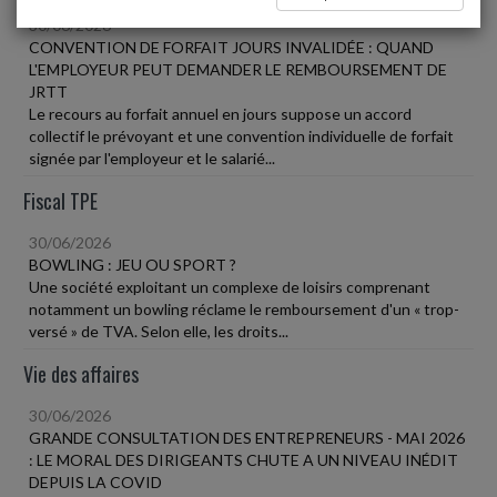
30/06/2026
CONVENTION DE FORFAIT JOURS INVALIDÉE : QUAND
L'EMPLOYEUR PEUT DEMANDER LE REMBOURSEMENT DE
JRTT
Le recours au forfait annuel en jours suppose un accord
collectif le prévoyant et une convention individuelle de forfait
signée par l'employeur et le salarié...
Fiscal TPE
30/06/2026
BOWLING : JEU OU SPORT ?
Une société exploitant un complexe de loisirs comprenant
notamment un bowling réclame le remboursement d'un « trop-
versé » de TVA. Selon elle, les droits...
Vie des affaires
30/06/2026
GRANDE CONSULTATION DES ENTREPRENEURS - MAI 2026
: LE MORAL DES DIRIGEANTS CHUTE A UN NIVEAU INÉDIT
DEPUIS LA COVID