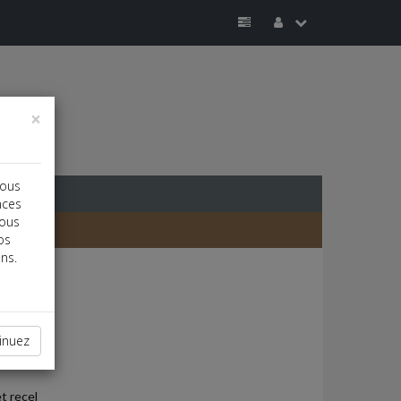
×
vous
nces
vous
os
ns.
inuez
t recel