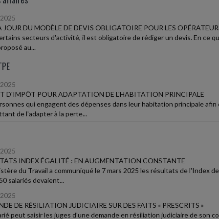
/2025
A JOUR DU MODÈLE DE DEVIS OBLIGATOIRE POUR LES OPÉRATEUR
rtains secteurs d'activité, il est obligatoire de rédiger un devis. En ce 
roposé au...
TPE
/2025
T D'IMPÔT POUR ADAPTATION DE L'HABITATION PRINCIPALE
rsonnes qui engagent des dépenses dans leur habitation principale afin 
ant de l'adapter à la perte...
/2025
TATS INDEX ÉGALITÉ : EN AUGMENTATION CONSTANTE
istère du Travail a communiqué le 7 mars 2025 les résultats de l'Index de 
0 salariés devaient...
/2025
DE DE RÉSILIATION JUDICIAIRE SUR DES FAITS « PRESCRITS »
rié peut saisir les juges d'une demande en résiliation judiciaire de son c