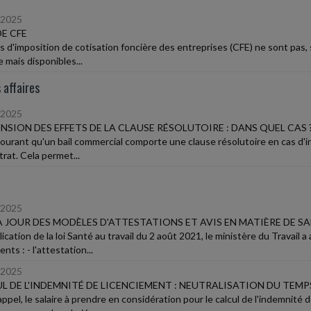
/2025
DE CFE
is d'imposition de cotisation foncière des entreprises (CFE) ne sont pas,
 mais disponibles...
 affaires
/2025
NSION DES EFFETS DE LA CLAUSE RÉSOLUTOIRE : DANS QUEL CAS 
 courant qu'un bail commercial comporte une clause résolutoire en cas d'
rat. Cela permet...
/2025
À JOUR DES MODÈLES D'ATTESTATIONS ET AVIS EN MATIÈRE DE S
ication de la loi Santé au travail du 2 août 2021, le ministère du Travail
ts : - l'attestation...
/2025
L DE L'INDEMNITÉ DE LICENCIEMENT : NEUTRALISATION DU TEM
ppel, le salaire à prendre en considération pour le calcul de l'indemnité d