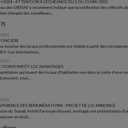
 2024 : ATTENTION À L'ÉCHÉANCE DU 5 OU 15 MAI 2025
eau des URSSAF a récemment indiqué que la notification des effectifs d
ation d'emploi des travailleurs...
TPE
/2025
FONCIÈRE
eur locative des locaux professionnels est établie à partir des renseignem
EV. Ces informations...
/2025
CTION D'IMPÔT LOC'AVANTAGES
opriétaires qui louent des locaux d'habitation nus dans le cadre d'une co
 peuvent, sous...
/2025
PARENCE DES RÉMUNÉRATIONS : PROJET DE LOI ANNONCÉ
istre du Travail, Astrid Panosyan-Bouvet, envisage une présentation d'u
sposer en droit...
 affaires