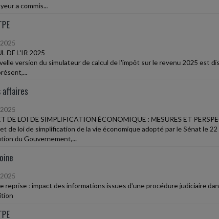
oyeur a commis...
TPE
/2025
 DE L'IR 2025
elle version du simulateur de calcul de l'impôt sur le revenu 2025 est dis
résent,...
 affaires
/2025
T DE LOI DE SIMPLIFICATION ÉCONOMIQUE : MESURES ET PERSP
jet de loi de simplification de la vie économique adopté par le Sénat le
ution du Gouvernement,...
oine
/2025
de reprise : impact des informations issues d'une procédure judiciaire dan
ition
TPE