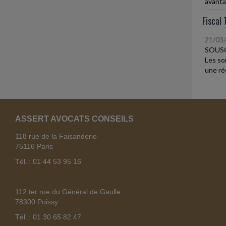
avantag
Fiscal 
21/03
SOUSC
Les so
une réd
ASSERT AVOCATS CONSEILS
118 rue de la Faisanderie
75116 Paris
Tél. : 01 44 53 95 16
112 ter rue du Général de Gaulle
78300 Poissy
Tél. : 01 30 65 82 47