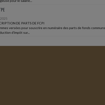
euse pour le salarié...
TPE
/2025
RIPTION DE PARTS DE FCPI
mmes versées pour souscrire en numéraire des parts de fonds communs d
uction d'impôt sur...