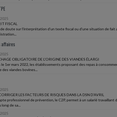
TPE
/2025
IT FISCAL
de doute sur l'interprétation d'un texte fiscal ou d'une situation de fait 
istration...
 affaires
/2025
ICHAGE OBLIGATOIRE DE L'ORIGINE DES VIANDES ÉLARGI
 le 1er mars 2022, les établissements proposant des repas à consommer su
ne des viandes bovines...
/2025
 CORRIGER LES FACTEURS DE RISQUES DANS LA DSN D'AVRIL
te professionnel de prévention, le C2P, permet à un salarié travaillant d
 long de sa...
/2025