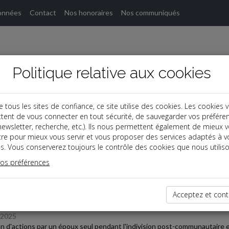
onnées
Contact
Nos honoraires
Nos communiqués
Politique relative aux cookies
ous les sites de confiance, ce site utilise des cookies. Les cookies 
tent de vous connecter en tout sécurité, de sauvegarder vos préfére
, newsletter, recherche, etc.). Ils nous permettent également de mieux 
s
tre pour mieux vous servir et vous proposer des services adaptés à v
s. Vous conserverez toujours le contrôle des cookies que nous utiliso
 des dernières dépêches
vos préférences
Acceptez et cont
oine
/2025
n d'actions par un époux seul pendant l'indivision post-communautaire e