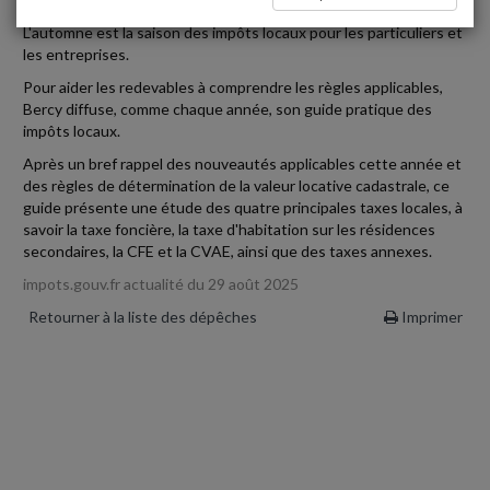
L'automne est la saison des impôts locaux pour les particuliers et
les entreprises.
Pour aider les redevables à comprendre les règles applicables,
Bercy diffuse, comme chaque année, son guide pratique des
impôts locaux.
Après un bref rappel des nouveautés applicables cette année et
des règles de détermination de la valeur locative cadastrale, ce
guide présente une étude des quatre principales taxes locales, à
savoir la taxe foncière, la taxe d'habitation sur les résidences
secondaires, la CFE et la CVAE, ainsi que des taxes annexes.
impots.gouv.fr actualité du 29 août 2025
Retourner à la liste des dépêches
Imprimer