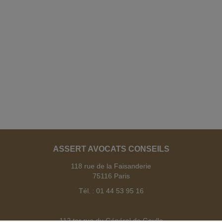
ASSERT AVOCATS CONSEILS
118 rue de la Faisanderie
75116 Paris
Tél. : 01 44 53 95 16
112 ter rue du Général de Gaulle