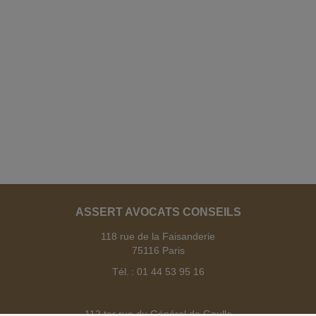
ASSERT AVOCATS CONSEILS
118 rue de la Faisanderie
75116 Paris
Tél. : 01 44 53 95 16
112 ter rue du Général de Gaulle