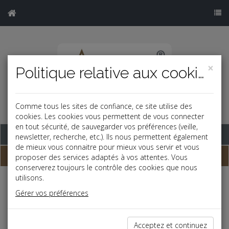
×
Politique relative aux cookies
Comme tous les sites de confiance, ce site utilise des
cookies. Les cookies vous permettent de vous connecter
en tout sécurité, de sauvegarder vos préférences (veille,
Base documentaire
newsletter, recherche, etc.). Ils nous permettent également
de mieux vous connaitre pour mieux vous servir et vous
Le mémento du dirigeant 2026
proposer des services adaptés à vos attentes. Vous
conserverez toujours le contrôle des cookies que nous
utilisons.
Espace réservé
Gérer vos préférences
Ce contenu est réservé aux Clients
Si vous êtes client, saisissez votre identifiant et votre mot de
Acceptez et continuez
passe.