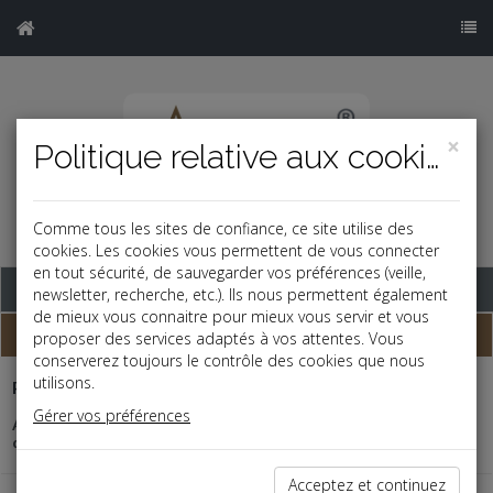
×
Politique relative aux cookies
Comme tous les sites de confiance, ce site utilise des
cookies. Les cookies vous permettent de vous connecter
en tout sécurité, de sauvegarder vos préférences (veille,
Base documentaire
newsletter, recherche, etc.). Ils nous permettent également
de mieux vous connaitre pour mieux vous servir et vous
Dépêches
proposer des services adaptés à vos attentes. Vous
conserverez toujours le contrôle des cookies que nous
utilisons.
Patrimoine
-
03/08/2026
Gérer vos préférences
Apport en société des sommes données : attention au montant
du rapport à succession
Acceptez et continuez