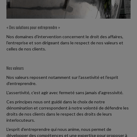
PUBLIÉS
Les indices de référence des baux commerciaux et professionnels, à
savoir l'indice des loyers commerciaux (ILC), l'indice du coût de la
construction (ICC)...
« Des solutions pour entreprendre »
Nos domaines d'intervention concernent le droit des affaires,
Fiscal TPE
-
27/07/2026
l'entreprise et son dirigeant dans le respect de nos valeurs et
celles de nos clients.
MÉCÉNAT : UNE RÉDUCTION D'IMPÔT LIMITÉE POUR LA
MODE « ULTRA-EXPRESS »
La loi visant à réduire l'impact environnemental de l'industrie textile
Nos valeurs
restreint le bénéfice de la réduction d'impôt mécénat. Désormais,
les entreprises...
Nos valeurs reposent notamment sur l'assetivité et l'esprit
d'entreprendre.
Social
-
27/07/2026
L'assertivité, c'est agir avec fermeté sans jamais d'agressivité.
UN CDD DE REMPLACEMENT AVEC UNE CLAUSE DE RUPTURE
Ces principes nous ont guidé dans le choix de notre
ANTICIPÉE EST UN CDI
dénomination et correspondent à notre volonté de défendre les
droits de nos clients dans le respect des droits de leurs
Un contrat de travail à durée déterminée (CDD) peut être conclu
interlocuteurs.
avec un terme imprécis dans certains cas, notamment pour
remplacer un salarié absent. Le...
L'esprit d'entreprendre qui nous anime, nous permet de
développer des compétences et une expertise pour proposer à