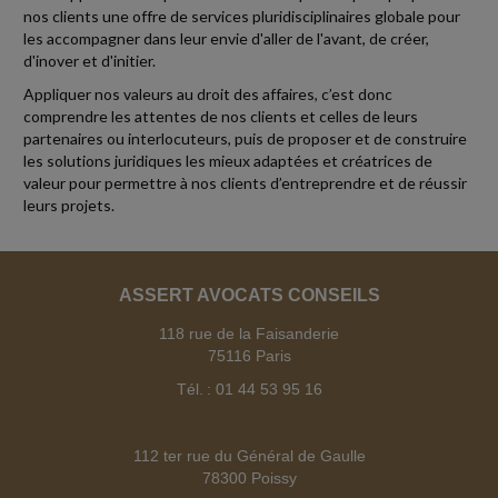
nos clients une offre de services pluridisciplinaires globale pour
Patrimoine
-
24/07/2026
les accompagner dans leur envie d'aller de l'avant, de créer,
Livrets d'épargne réglementés : hausse des taux d'intérêt au
d'inover et d'initier.
1er août 2026
Appliquer nos valeurs au droit des affaires, c’est donc
comprendre les attentes de nos clients et celles de leurs
Fiscal TPE
-
partenaires ou interlocuteurs, puis de proposer et de construire
23/07/2026
les solutions juridiques les mieux adaptées et créatrices de
BAISSE DE LOYER ET ACTE ANORMAL DE GESTION
valeur pour permettre à nos clients d’entreprendre et de réussir
leurs projets.
Une SCI exploitant des logements meublés dans une station de ski
accepte de réduire le montant des loyers dus par son locataire au
moyen d'un avenant au...
ASSERT AVOCATS CONSEILS
Social
-
23/07/2026
118 rue de la Faisanderie
CLAUSE DE NON-CONCURRENCE : MÊME PENDANT LA CRISE
75116 Paris
SANITAIRE DU COVID-19, L'EMPLOYEUR DEVAIT Y RENONCER
DANS LE DÉLAI PRÉVU
Tél. : 01 44 53 95 16
Pour se dispenser de l'obligation de verser une contrepartie
financière au salarié, l'employeur peut renoncer à une clause de non-
concurrence prévue au...
112 ter rue du Général de Gaulle
78300 Poissy